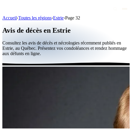
Accueil
›
Toutes les régions
›
Estrie
›
Page 32
Avis de décès
Avis de décès en Estrie
Personnalités publiques
Consultez les avis de décès et nécrologies récemment publiés en
Québec
Estrie, au Québec. Présentez vos condoléances et rendez hommage
aux défunts en ligne.
Canada
International
Par région
Par ville
Maisons funéraires
Éternea
Blog