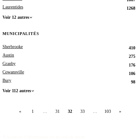
Laurentides
1268
Voir 12 autres
MUNICIPALITÉS
Sherbrooke
410
Austin
275
Granby
176
Cowansville
106
Bury
98
Voir 112 autres
«
1
…
31
32
33
…
103
»
À la source d'information sur les avis de décès.