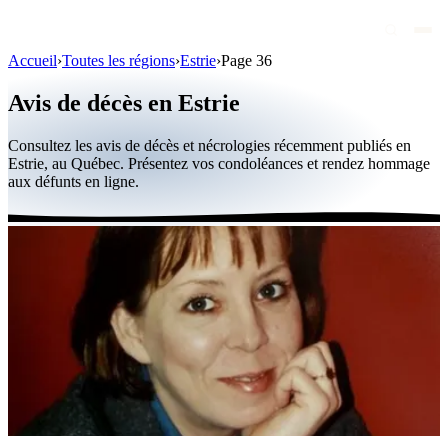
Accueil
›
Toutes les régions
›
Estrie
›
Page 36
Avis de décès
Avis de décès en Estrie
Personnalités publiques
Consultez les avis de décès et nécrologies récemment publiés en
Québec
Estrie, au Québec. Présentez vos condoléances et rendez hommage
aux défunts en ligne.
Canada
International
Par région
Par ville
Maisons funéraires
Éternea
Blog