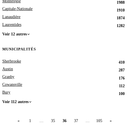
Montérégie
1988
Capitale-Nationale
1910
Lanaudière
1874
Laurentides
1282
Voir 12 autres
MUNICIPALITÉS
Sherbrooke
410
Austin
287
Granby
176
Cowansville
112
Bury
100
Voir 112 autres
«
1
…
35
36
37
…
105
»