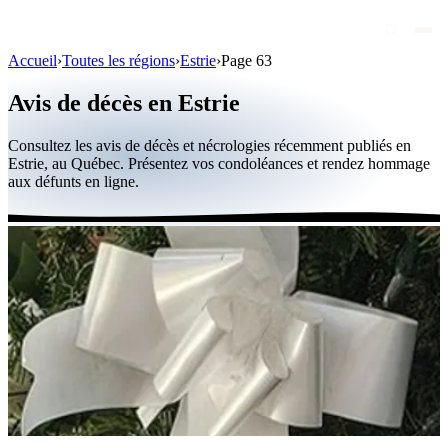
Accueil
›
Toutes les régions
›
Estrie
›
Page 63
Avis de décès
Avis de décès en Estrie
Personnalités publiques
Consultez les avis de décès et nécrologies récemment publiés en
Québec
Estrie, au Québec. Présentez vos condoléances et rendez hommage
aux défunts en ligne.
Canada
International
Par région
Par ville
Maisons funéraires
Éternea
Blog