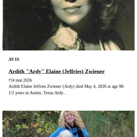
AVIS
Ardith "Ardy" Elaine (Jeffries) Zwiener
4 mai 2026
Ardith Elaine Jeffries Zwiener (Ardy) died May 4, 2026 at age 98-
1/2 years in Austin, Texas.Ardy...