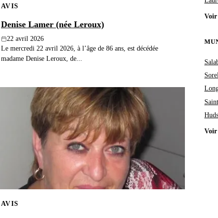
Laur
AVIS
Voir
Denise Lamer (née Leroux)
22 avril 2026
MUN
Le mercredi 22 avril 2026, à l’âge de 86 ans, est décédée
madame Denise Leroux, de...
Sala
Sore
Long
Sain
Hud
Voir
AVIS