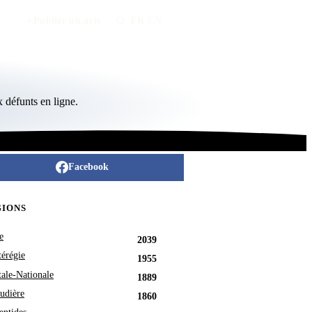
Publier un avis
FR
/
EN
 défunts en ligne.
Facebook
GIONS
e
2039
érégie
1955
tale-Nationale
1889
udière
1860