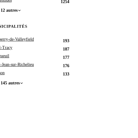
entides
1254
 12 autres
ICIPALITÉS
berry-de-Valleyfield
193
l-Tracy
187
ueuil
177
t-Jean-sur-Richelieu
176
son
133
 145 autres