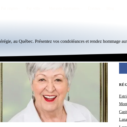
Par région
Par ville
Maisons funéraires
Éternea
Blog
térégie, au Québec. Présentez vos condoléances et rendez hommage aux
RÉ
Estri
Mont
Capi
Lana