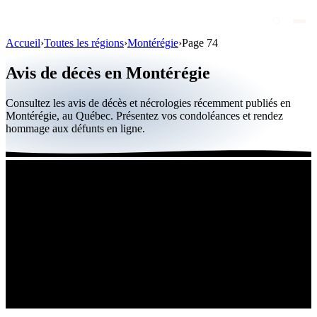
Accueil
›
Toutes les régions
›
Montérégie
›
Page 74
Avis de décès
Avis de décès en Montérégie
Personnalités publiques
Consultez les avis de décès et nécrologies récemment publiés en
Québec
Montérégie, au Québec. Présentez vos condoléances et rendez
hommage aux défunts en ligne.
Canada
International
Par région
Par ville
Maisons funéraires
Éternea
Blog