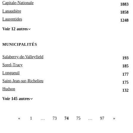
Capitale-Nationale
1883
Lanaudière
1858
Laurentides
1248
Voir 12 autres
MUNICIPALITÉS
Salaberry-de-Valleyfield
193
Sorel-Tracy
185
Longueuil
177
Saint-Jean-sur-Richelieu
175
Hudson
132
Voir 145 autres
«
1
…
73
74
75
…
97
»