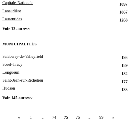
Capitale-Nationale
1897
Lanaudière
1867
Laurentides
1268
Voir 12 autres
MUNICIPALITÉS
Salaberry-de-Valleyfield
193
Sorel-Tracy
189
Longueuil
182
Saint-Jean-sur-Richelieu
177
Hudson
133
Voir 145 autres
«
1
…
74
75
76
…
99
»