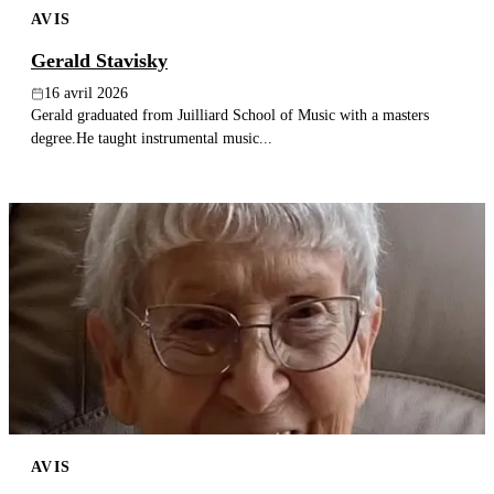
AVIS
Publier un avis
Gerald Stavisky
Recherche
16 avril 2026
Gerald graduated from Juilliard School of Music with a masters
degree.He taught instrumental music...
AVIS