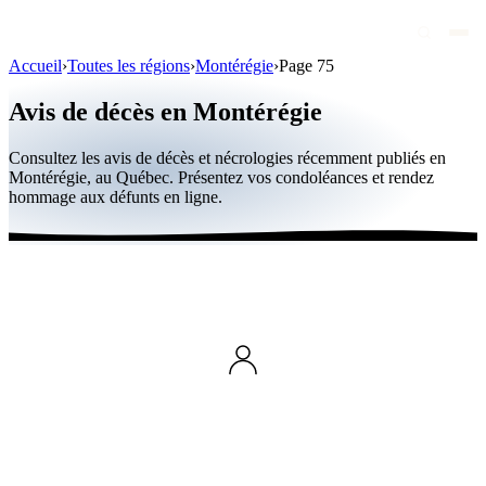
Accueil
›
Toutes les régions
›
Montérégie
›
Page 75
Avis de décès
Avis de décès en Montérégie
Personnalités publiques
Consultez les avis de décès et nécrologies récemment publiés en
Québec
Montérégie, au Québec. Présentez vos condoléances et rendez
hommage aux défunts en ligne.
Canada
International
Par région
Par ville
Maisons funéraires
Éternea
Blog