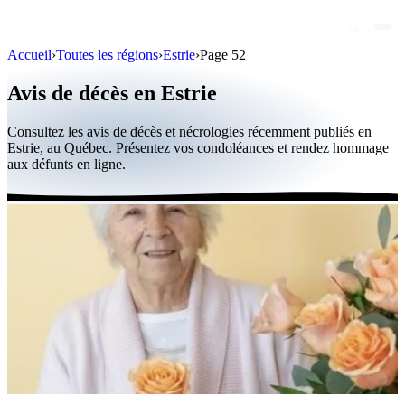
Accueil
›
Toutes les régions
›
Estrie
›
Page 52
Avis de décès
Avis de décès en Estrie
Personnalités publiques
Consultez les avis de décès et nécrologies récemment publiés en
Québec
Estrie, au Québec. Présentez vos condoléances et rendez hommage
aux défunts en ligne.
Canada
International
Par région
Par ville
Maisons funéraires
Éternea
Blog