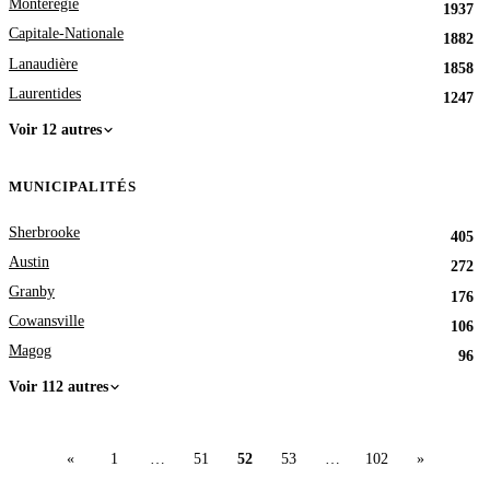
Montérégie
1937
Capitale-Nationale
1882
Lanaudière
1858
Laurentides
1247
Voir 12 autres
MUNICIPALITÉS
Sherbrooke
405
Austin
272
Granby
176
Cowansville
106
Magog
96
Voir 112 autres
«
1
…
51
52
53
…
102
»