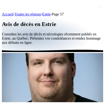
Accueil
›
Toutes les régions
›
Estrie
›
Page 57
Avis de décès
Avis de décès en Estrie
Personnalités publiques
Consultez les avis de décès et nécrologies récemment publiés en
Québec
Estrie, au Québec. Présentez vos condoléances et rendez hommage
aux défunts en ligne.
Canada
International
Par région
Par ville
Maisons funéraires
Éternea
Blog