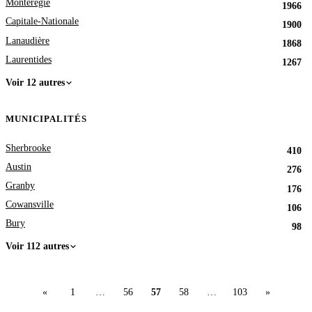
Montérégie
1966
Capitale-Nationale
1900
Lanaudière
1868
Laurentides
1267
Voir 12 autres
MUNICIPALITÉS
Sherbrooke
410
Austin
276
Granby
176
Cowansville
106
Bury
98
Voir 112 autres
«
1
…
56
57
58
…
103
»