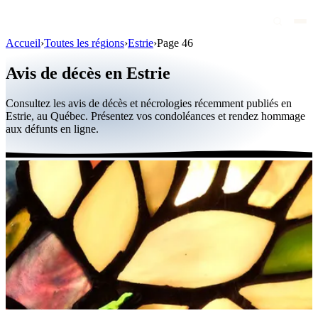
Accueil
›
Toutes les régions
›
Estrie
›
Page 46
Avis de décès
Avis de décès en Estrie
Personnalités publiques
Consultez les avis de décès et nécrologies récemment publiés en
Québec
Estrie, au Québec. Présentez vos condoléances et rendez hommage
aux défunts en ligne.
Canada
International
Par région
Par ville
Maisons funéraires
Éternea
Blog