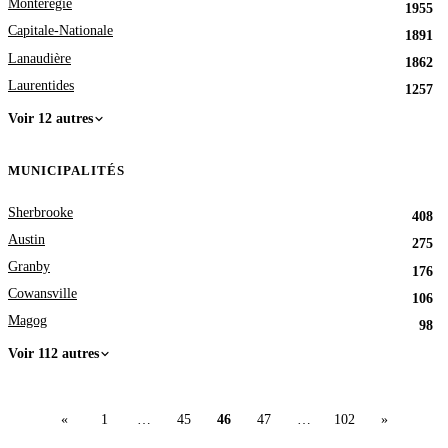
Montérégie
1955
Capitale-Nationale
1891
Lanaudière
1862
Laurentides
1257
Voir 12 autres
MUNICIPALITÉS
Sherbrooke
408
Austin
275
Granby
176
Cowansville
106
Magog
98
Voir 112 autres
«
1
…
45
46
47
…
102
»