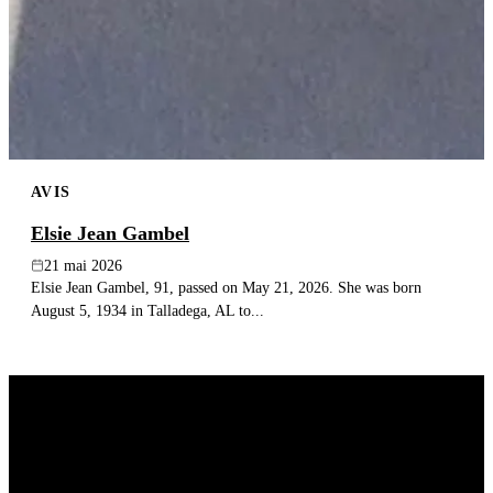
AVIS
Elsie Jean Gambel
21 mai 2026
Elsie Jean Gambel, 91, passed on May 21, 2026. She was born
August 5, 1934 in Talladega, AL to...