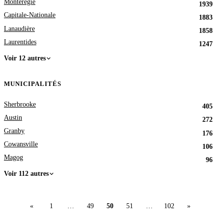
Montérégie
1939
Capitale-Nationale
1883
Lanaudière
1858
Laurentides
1247
Voir 12 autres
MUNICIPALITÉS
Sherbrooke
405
Austin
272
Granby
176
Cowansville
106
Magog
96
Voir 112 autres
«
1
…
49
50
51
…
102
»