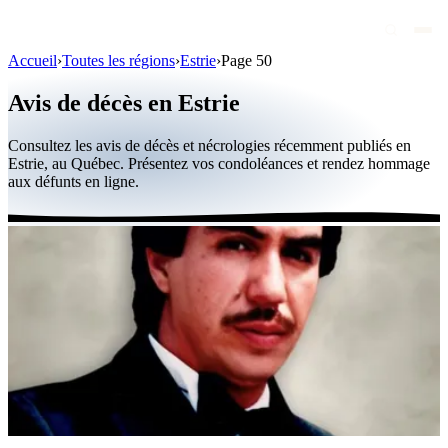
Accueil
›
Toutes les régions
›
Estrie
›
Page 50
Avis de décès
Avis de décès en Estrie
Personnalités publiques
Consultez les avis de décès et nécrologies récemment publiés en
Québec
Estrie, au Québec. Présentez vos condoléances et rendez hommage
aux défunts en ligne.
Canada
International
Par région
Par ville
Maisons funéraires
Éternea
Blog