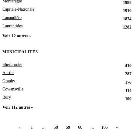
Montérégie
1988
Capitale-Nationale
1910
Lanaudière
1874
Laurentides
1282
Voir 12 autres
MUNICIPALITÉS
Sherbrooke
410
Austin
287
Granby
176
Cowansville
114
Bury
100
Voir 112 autres
«
1
…
58
59
60
…
105
»