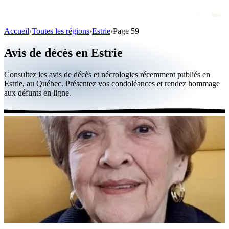
Accueil
›
Toutes les régions
›
Estrie
›
Page 59
Avis de décès
Avis de décès en Estrie
Personnalités publiques
Consultez les avis de décès et nécrologies récemment publiés en
Québec
Estrie, au Québec. Présentez vos condoléances et rendez hommage
aux défunts en ligne.
Canada
International
Par région
Par ville
Maisons funéraires
Éternea
Blog