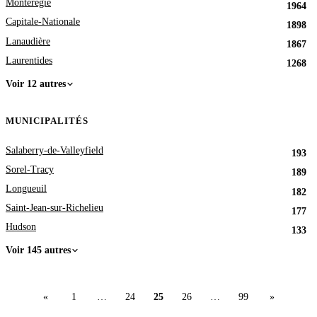
Montérégie
1964
Capitale-Nationale
1898
Lanaudière
1867
Laurentides
1268
Voir 12 autres
MUNICIPALITÉS
Salaberry-de-Valleyfield
193
Sorel-Tracy
189
Longueuil
182
Saint-Jean-sur-Richelieu
177
Hudson
133
Voir 145 autres
«
1
…
24
25
26
…
99
»