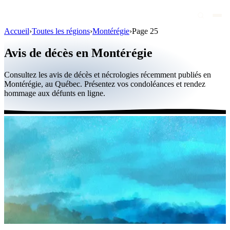
Accueil
›
Toutes les régions
›
Montérégie
›
Page 25
Avis de décès
Avis de décès en Montérégie
Personnalités publiques
Consultez les avis de décès et nécrologies récemment publiés en
Québec
Montérégie, au Québec. Présentez vos condoléances et rendez
hommage aux défunts en ligne.
Canada
International
Par région
Par ville
Maisons funéraires
Éternea
Blog