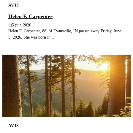
AVIS
Publier un avis
Helen F. Carpenter
Recherche
5 juin 2026
Helen F. Carpenter, 88, of Evansville, IN passed away Friday, June
5, 2026. She was born in...
AVIS