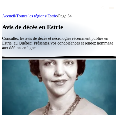
Accueil
›
Toutes les régions
›
Estrie
›
Page 34
Avis de décès
Avis de décès en Estrie
Personnalités publiques
Consultez les avis de décès et nécrologies récemment publiés en
Québec
Estrie, au Québec. Présentez vos condoléances et rendez hommage
aux défunts en ligne.
Canada
International
Par région
Par ville
Maisons funéraires
Éternea
Blog