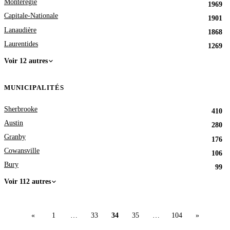
Montérégie
1969
Capitale-Nationale
1901
Lanaudière
1868
Laurentides
1269
Voir 12 autres
MUNICIPALITÉS
Sherbrooke
410
Austin
280
Granby
176
Cowansville
106
Bury
99
Voir 112 autres
«
1
…
33
34
35
…
104
»